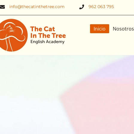
info@thecatinthetree.com
962 063 795
Inicio
Nosotros